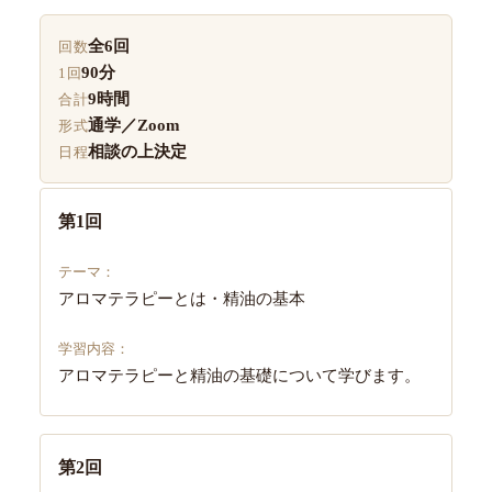
全6回
回数
90分
1回
9時間
合計
通学／Zoom
形式
相談の上決定
日程
第1回
アロマテラピーとは・精油の基本
アロマテラピーと精油の基礎について学びます。
第2回