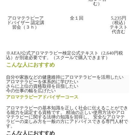
む）
アロマテラピーア
全１回
5,235円
ドバイザー 認定講
（税込）
習会（３ｈ）
テキスト
代含む
※AEAJ公式アロマテラピー検定公式テキスト（2,640円税
込）が別途必要です。（スクールで購入できます）
こんな人におすすめ
自分や家族などの健康維持にアロマテラピーを活用したい
アロマテラピーを体系的に学びたい
さらに上位の資格取得を目指したい
今の仕事の幅を広げたい
アロマテラピーアドバイザーコース
アロマテラピーの基本知識を正しく社会に伝えることができ
る能力を認定する資格です。 精油の正しい使用方法やアロ
マテラピーに関する法律の知識を習得し、 安全なアロマテ
ラピーの楽しみ方を一般の方にアドバイスできる専門人材で
す。
こんな人におすすめ