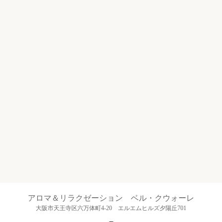
アロマ＆リラクゼーション ベル・クウォーレ
大阪市天王寺区六万体町4-20 エルエムヒルズ夕陽丘701
Instagram