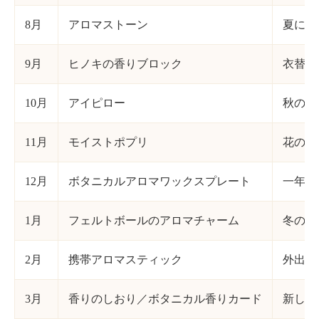
8月
アロマストーン
夏に、
9月
ヒノキの香りブロック
衣替え
10月
アイピロー
秋の夜
11月
モイストポプリ
花の色
12月
ボタニカルアロマワックスプレート
一年の
1月
フェルトボールのアロマチャーム
冬の小
2月
携帯アロマスティック
外出先
3月
香りのしおり／ボタニカル香りカード
新しい