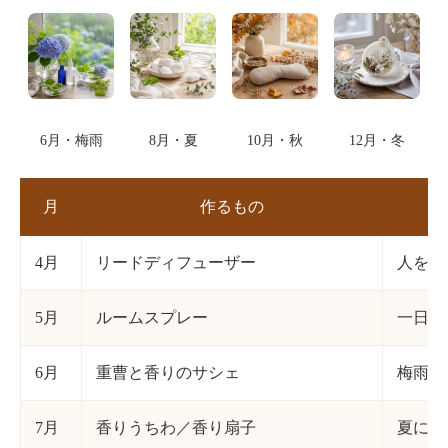
6月・梅雨
8月・夏
10月・秋
12月・冬
月
作るもの
4月
リードディフューザー
人を迎
5月
ルームスプレー
一日の
6月
重曹と香りのサシェ
梅雨の
7月
香りうちわ／香り扇子
夏に、