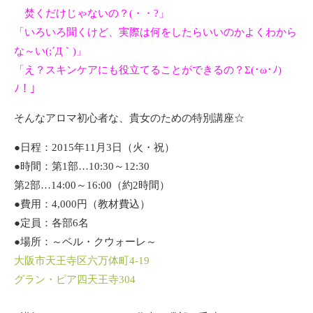
焚くだけじゃないの？(・・?」
「いろいろ聞くけど、実際は何をしたらいいのかよくわから
な～い(;´Д｀)」
「え？スキンケアにも役立てることができるの？Σ(･ω･ﾉ)
ﾉ！」
そんなアロマ初心者な、貴女のための特別講座☆
●日程：2015年11月3日（火・祝）
●時間：第1部…10:30～12:30
第2部…14:00～16:00（約2時間）
●費用：4,000円（教材費込）
●定員：各部6名
●場所：～ベル・クウォーレ～
大阪市天王寺区六万体町4‐19
グラン・ピア四天王寺304