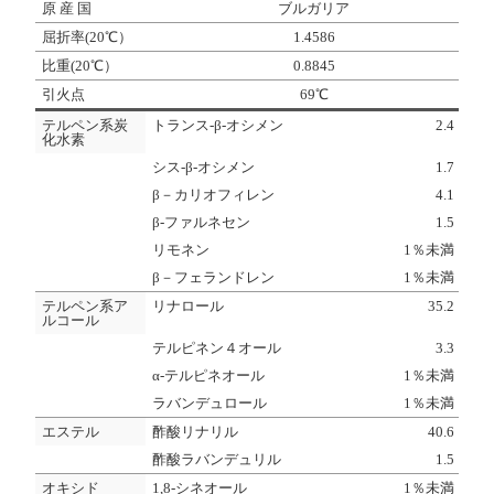
原 産 国
ブルガリア
屈折率(20℃）
1.4586
比重(20℃）
0.8845
引火点
69℃
テルペン系炭
トランス-β-オシメン
2.4
化水素
シス-β-オシメン
1.7
β－カリオフィレン
4.1
β-ファルネセン
1.5
リモネン
1％未満
β－フェランドレン
1％未満
テルペン系ア
リナロール
35.2
ルコール
テルピネン４オール
3.3
α-テルピネオール
1％未満
ラバンデュロール
1％未満
エステル
酢酸リナリル
40.6
酢酸ラバンデュリル
1.5
オキシド
1,8-シネオール
1％未満