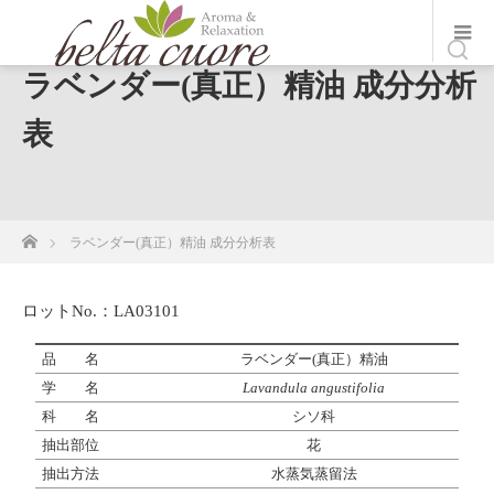
ラベンダー(真正）精油 成分分析
表
ホーム
ラベンダー(真正）精油 成分分析表
ロットNo.：LA03101
品 名
ラベンダー(真正）精油
学 名
Lavandula angustifolia
科 名
シソ科
抽出部位
花
抽出方法
水蒸気蒸留法