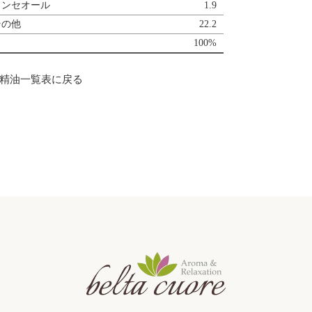
ランセオール
1.9
その他
22.2
100%
 精油一覧表に戻る