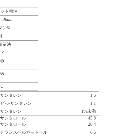
ウッド精油
m album
ダン科
材
蒸留法
ンド
49
55
0℃
-サンタレン
1.6
ピ-β-サンタレン
1.1
-サンタレン
1%未満
-サンタロール
45.8
-サンタロール
20.4
α-トランスベルガモトール
6.5