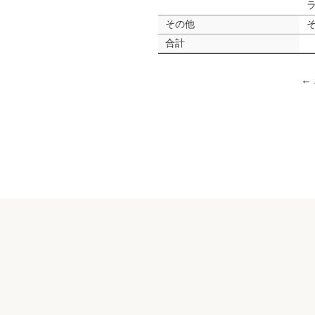
その他
合計
←