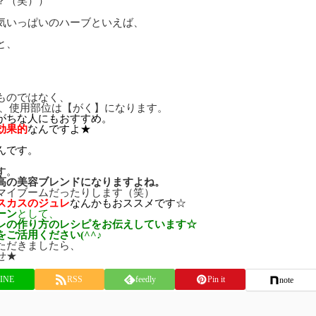
？（笑））
気いっぱいのハーブといえば、
と、
、
ものではなく、
も、使用部位は【がく】になります。
がちな人にもおすすめ。
効果的
なんですよ★
んです。
、
す。
高の美容ブレンドになりますよね。
マイブームだったりします（笑）
スカスのジュレ
なんかもおススメです☆
ーン
として、
レの作り方のレシピをお伝えしています☆
ご活用ください(^^♪
ただきましたら、
せ★
INE
RSS
feedly
Pin it
note