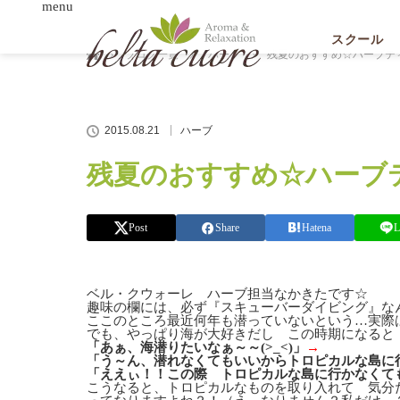
menu
ホーム
スクール
ブログ一覧
ハーブ
残夏のおすすめ☆ハーブテ
2015.08.21
ハーブ
残夏のおすすめ☆ハーブ
Post
Share
Hatena
L
ベル・クウォーレ ハーブ担当なかきたです☆
趣味の欄には、必ず『スキューバーダイビング』な
ここのところ最近何年も潜っていないという…実際
でも、やっぱり海が大好きだし この時期になると
「あぁ、海潜りたいなぁ～～(>_<)」
→
「う～ん、潜れなくてもいいからトロピカルな島に
「ええぃ！！この際 トロピカルな島に行かなくて
こうなると、トロピカルなものを取り入れて 気分