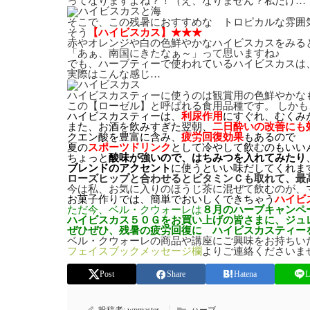
ってなりますよね？！（え、なりません？私だけ…
そこで、この残暑におすすめな トロピカルな雰囲
そう
【ハイビスカス】★★★
赤やオレンジや白の色鮮やかなハイビスカスをみる
「あぁ、南国にきたなぁ～」って思いますね♪
でも、ハーブティーで使われているハイビスカスは
実際はこんな感じ…
ハイビスカスティーに使うのは観賞用の色鮮やかな
この【ローゼル】と呼ばれる食用品種です。 しか
ハイビスカスティーは、
利尿作用
にすぐれ、むくみ
また、お酒を飲みすぎた翌朝、
二日酔いの改善にも
クエン酸を豊富に含み
、
疲労回復効果
もあるので
夏の
スポーツドリンク
として冷やして飲むのもいい
ちょっと
酸味が強いので、はちみつを入れてみたり
ブレンドのアクセント
に使うといい味だしてくれま
ローズヒップと合わせるとビタミンＣも取れて、最
今は私、お気に入りのほうじ茶に混ぜて飲むのが、
お菓子作りでは、簡単でおいしくできちゃう
ハイビ
ただ今、ベル・クウォーレは
８月のハーブキャンペ
ハイビスカス５０Ｇをお買い上げの皆さまに、ジュ
ぜひぜひ、残暑の疲労回復に ハイビスカスティーを
ベル・クウォーレの商品や講座にご興味をお持ちい
フェイスブックメッセージ欄
よりご連絡くださいま
Post
Share
Hatena
L