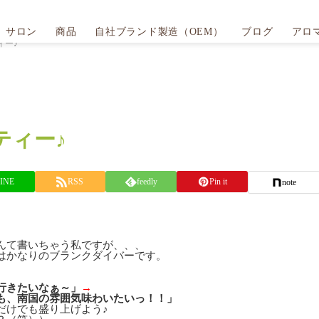
サロン
商品
自社ブランド製造（OEM）
ブログ
アロ
ィー♪
ティー♪
INE
RSS
feedly
Pin it
note
んて書いちゃう私ですが、、、
はかなりのブランクダイバーです。
行きたいなぁ～」
→
も、南国の雰囲気味わいたいっ！！」
だけでも盛り上げよう♪