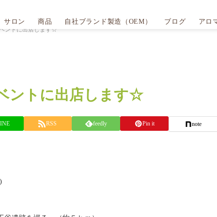
サロン
商品
自社ブランド製造（OEM）
ブログ
アロ
のイベントに出店します☆
イベントに出店します☆
INE
RSS
feedly
Pin it
note
)