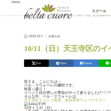
menu
ホーム
スクール
ブログ一覧
お知らせ
10/11（日）天王寺区
2015.10.7
お知らせ
10/11（日）天王寺区の
Post
Share
Hatena
L
皆さま、こんにちは～
ベル・クウォーレの磯部です。
秋真っ盛り！
イベント目白押しの季節がやって参りました(*^▽^*
そんな中、ベル・クウォーレは
天王寺区えぇトコ発見 真田幸村ウォークラリー
10月１１日（日）