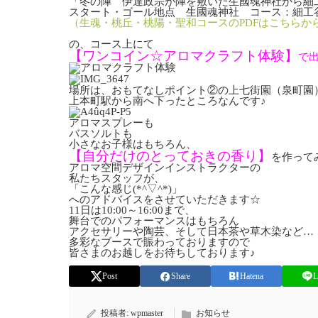
「冬の陣 伊達政宗が陣を敷いた生國魂神社から細
スタート・ゴール地点 生國魂神社 コース：細工
（生魂・桃丘・桃陽・聖和コースのPDFはこちらか
の、コース上にて
【ワンコイン☆アロマクラフト体験】
で
場所は、おもてなしポイント②の上七街園（泉町園
上本町駅から南へ下ったところなんです♪
アロマスプレーも
バスソルトも
小さなお子様はもちろん、
【自分だけのとっておきの香り】
を作って
アロマ空間デザインインストラクターの
私たちスタッフが、
「こんな感じ(*^▽^*)」
へのアドバイスをさせていただきます☆
11日は10:00～16:00まで、
舞台でのパフォーマンスはもちろん
アクセサリーや陶芸、そして日本茶や草木染など…
多彩なブースで賑わっておりますので
皆さまのお越しをお待ちしております♪
Post
Share
Hatena
L
投稿者:
wpmaster
お知らせ