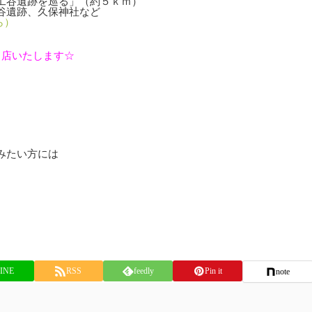
工谷遺跡を巡る」（約５ｋｍ）
谷遺跡、久保神社など
ら）
出店いたします☆
）
みたい方には
INE
RSS
feedly
Pin it
note