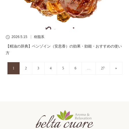
2026.5.15
樹脂系
【精油の辞典】ベンゾイン（安息香）の効果・効能・おすすめの使い
方
1
2
3
4
5
6
…
27
»