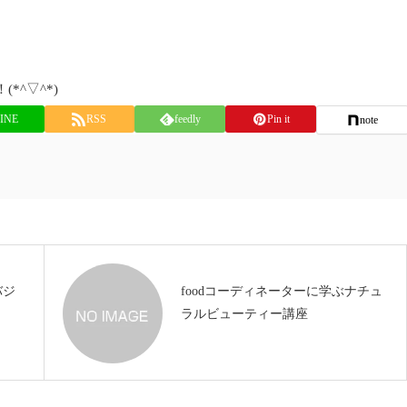
^▽^*)
INE
RSS
feedly
Pin it
note
バジ
foodコーディネーターに学ぶナチュ
ラルビューティー講座