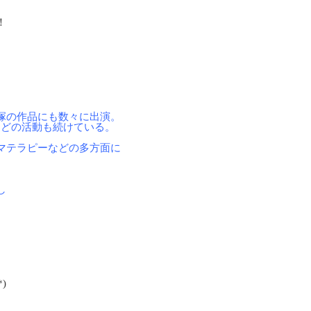
！
塚の作品にも数々に出演。
などの活動も続けている。
マテラピーなどの多方面に
し
)