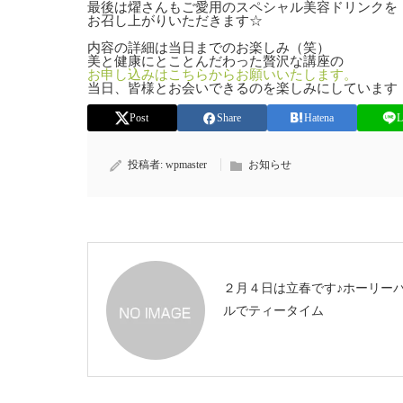
最後は燿さんもご愛用のスペシャル美容ドリンクを
お召し上がりいただきます☆
内容の詳細は当日までのお楽しみ（笑）
美と健康にとことんだわった贅沢な講座の
お申し込みはこちらからお願いいたします。
当日、皆様とお会いできるのを楽しみにしています！(*
Post
Share
Hatena
L
投稿者:
wpmaster
お知らせ
２月４日は立春です♪ホーリー
ルでティータイム