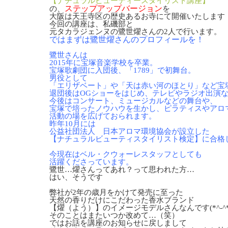
【ナチュラルビューティースタイリスト講座】
ステップアップバージョン
の、
を
大阪は天王寺区の歴史あるお寺にて開催いたします
今回の講座は、私磯部と
元タカラジェンヌの鷺世燿さんの2人で行います。
ではまずは鷺世燿さんのプロフィールを！
鷺世さんは
2015年に宝塚音楽学校を卒業。
宝塚歌劇団に入団後、「1789」で初舞台。
男役として
「エリザベート」や「天は赤い河のほとり」など宝
退団後はOGショーをはじめ、テレビやラジオ出演
今後はコンサート、ミュージカルなどの舞台や、
宝塚で培ったノウハウを生かし、ピラティスやアロ
活動の場を広げておられます。
昨年10月には
公益社団法人 日本アロマ環境協会が設立した
【ナチュラルビューティスタイリスト検定】に合格
今現在はベル・クウォーレスタッフとしても
活躍くださっています。
鷺世…燿さんってあれ？って思われた方…
はい、そうです
弊社が2年の歳月をかけて発売に至った
天然の香りだけにこだわった香水ブランド
【燿（よう）】のイメージモデルさんなんです(*^-^*
そのことはまたいつか改めて…（笑）
ではお話を講座のお知らせに戻しまして