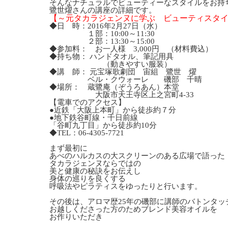
そんなナチュラルでビューティーなスタイルをお持
鷺世燿さんの講座の詳細です。
【～元タカラジェンヌに学ぶ ビューティスタ
◆日 時：2016年2月27日（水）
・・・・・
１部：10:00～11:30
・・・・・
２部：13:30～15:00
◆参加料： お一人様 3,000円 （材料費込）
◆持ち物： ハンドタオル、筆記用具
・・・・・・・
（動きやすい服装）
◆講 師： 元宝塚歌劇団 宙組 鷺世 燿
・・・・・
ベル・クウォーレ 磯部 千晴
◆場所： 蔵鷺庵（ぞうろあん）本堂
・・・・・・
大阪市天王寺区上之宮町4-33
【電車でのアクセス】
●近鉄「大阪上本町」から徒歩約７分
●地下鉄谷町線・千日前線
「谷町九丁目」から徒歩約10分
◆TEL：06-4305-7721
まず最初に
あべのハルカスの大スクリーンのある広場で語った
タカラジェンヌならではの
美と健康の秘訣をお伝えし
身体の巡りを良くする
呼吸法やピラティスをゆったりと行います。
その後は、アロマ歴25年の磯部に講師のバトンタッ
お越しくださった方のためブレンド美容オイルを
お作りいただき