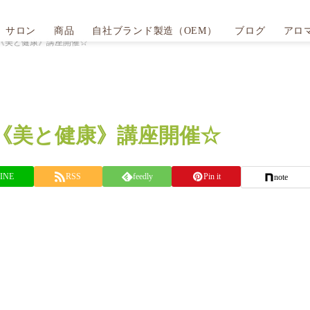
サロン
商品
自社ブランド製造（OEM）
ブログ
アロ
《美と健康》講座開催☆
《美と健康》講座開催☆
INE
RSS
feedly
Pin it
note