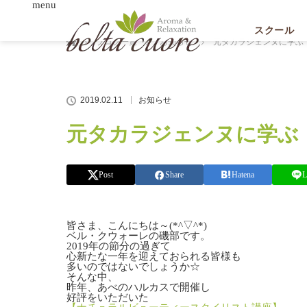
menu
ホーム
スクール
ブログ一覧
お知らせ
元タカラジェンヌに学ぶ
2019.02.11
お知らせ
元タカラジェンヌに学ぶ
Post
Share
Hatena
L
皆さま、こんにちは～(*^▽^*)
ベル・クウォーレの磯部です。
2019年の節分の過ぎて
心新たな一年を迎えておられる皆様も
多いのではないでしょうか☆
そんな中、
昨年、あべのハルカスで開催し
好評をいただいた