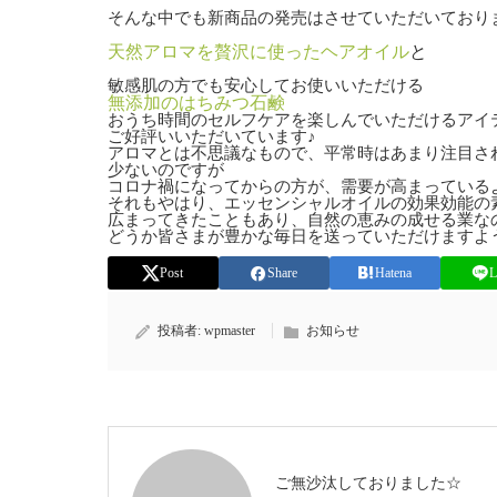
そんな中でも新商品の発売はさせていただいており
天然アロマを贅沢に使ったヘアオイル
と
敏感肌の方でも安心してお使いいただける
無添加のはちみつ石鹸
おうち時間のセルフケアを楽しんでいただけるアイ
ご好評いいただいています♪
アロマとは不思議なもので、平常時はあまり注目さ
少ないのですが
コロナ禍になってからの方が、需要が高まっている
それもやはり、エッセンシャルオイルの効果効能の
広まってきたこともあり、自然の恵みの成せる業な
どうか皆さまが豊かな毎日を送っていただけますよ
Post
Share
Hatena
L
投稿者:
wpmaster
お知らせ
ご無沙汰しておりました☆