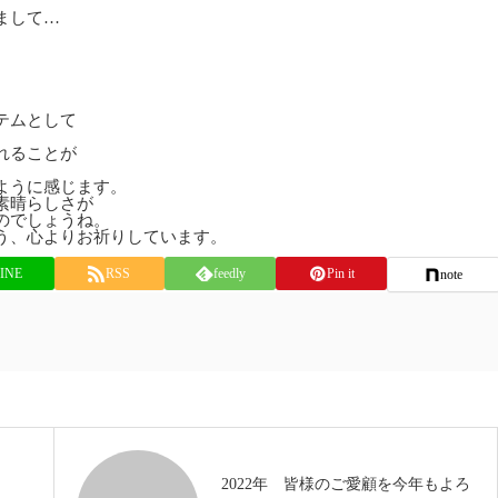
まして…
テムとして
れることが
ように感じます。
素晴らしさが
のでしょうね。
う、心よりお祈りしています。
INE
RSS
feedly
Pin it
note
2022年 皆様のご愛顧を今年もよろ