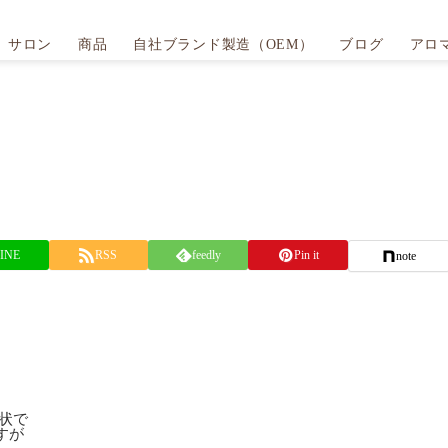
サロン
商品
自社ブランド製造（OEM）
ブログ
アロ
INE
RSS
feedly
Pin it
note
状で
すが