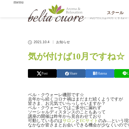
menu
ホーム
スクール
ブログ一覧
お知らせ
気が付けば10月ですね☆
2021.10.4
お知らせ
気が付けば10月ですね☆
Post
Share
Hatena
L
ベル・クウォーレ磯部です☆
去年から続くコロナ禍はまだまだ続くようですが
皆さま、お元気でいらっしゃいますか？
ベル・クウォーレではご多分に漏れず
ソーシャルディスタンスのこともあって
講座の開催は昨年から見合わせており
可動しているのは
サロン
と
ECサイト
のみ…という現
なかなか皆さまとお会いできる機会が少なくいので