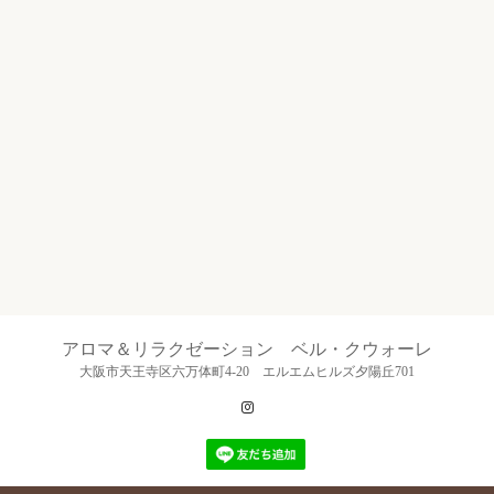
アロマ＆リラクゼーション ベル・クウォーレ
大阪市天王寺区六万体町4-20 エルエムヒルズ夕陽丘701
Instagram