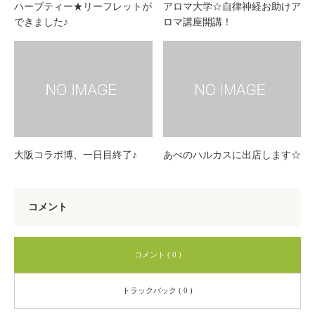
ハーブティー★リーフレットが
アロマ大学☆自律神経お助けア
できました♪
ロマ講座開講！
大阪コラボ博、一日目終了♪
あべのハルカスに出店します☆
コメント
コメント ( 0 )
トラックバック ( 0 )