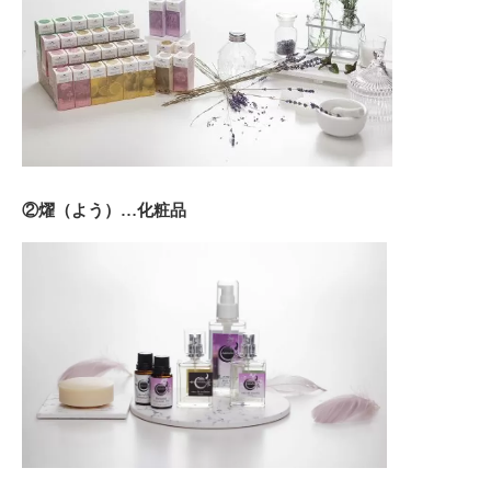
②燿（よう）…化粧品