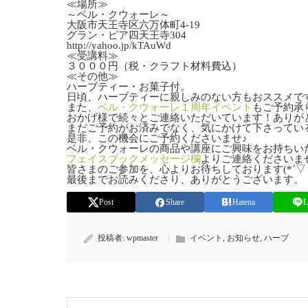
≪場所≫
～ベル・クウォーレ～
大阪市天王寺区六万体町4‐19
グラン・ピア四天王寺304
http://yahoo.jp/kTAuWd
≪受講料≫
３０００円（税・クラフト材料費込）
≪その他≫
ハーブティー・お菓子付。
日頃、ハーブティーに親しみのない方もおススメで
また、
ベル・クウォーレ１周年イベント
もご予約承り中
おかげ様で続々とご連絡いただいています！ありが
まだご予約がお済みでなく、気にかけて下さってい
是非、この機会にご予約くださいませ♪
ベル・クウォーレの商品や講座にご興味をお持ちい
フェイスブックメッセージ欄
よりご連絡くださいま
皆さまのご参加を、心よりお待ちしております(*´▽｀
最後までお読みくださり、ありがとうございます。
Post
Share
Hatena
L
投稿者:
wpmaster
イベント
,
お知らせ
,
ハーブ