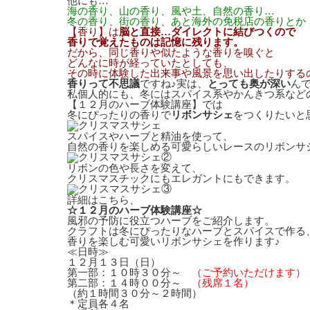
他にも…
海の香り、山の香り、風や土、自然の香り…
冬の香り、街の香り、あと海外の免税店の香りとか
【香り】は
脳と直接…ダイレクトに結びつくので
香りで覚えたものは記憶に残ります。
だから、同じ香りや似たような香りを嗅ぐと
どんなに時が経っていたとしても、
その時に体験した出来事や風景を思い出したりする
香りって不思議
ですね♪実は、
とっても奥が深い
ん
私個人的にも、冬にはスパイス系やかんきつ系など
【１２月のハーブ体験講座】では
冬にぴったりの香りで
リボンサシェ
をつくりたいと
スパイスやハーブと精油を使って、
自然の香りを楽しめる可愛らしいレースのリボンサ
リボンの色や長さを変えて、
クリスマスチックにもエレガントにもできます。
詳細はこちら、
☆１２月のハーブ体験講座☆
風邪の予防に役立つハーブをご紹介します。
クラフトは冬にぴったりなハーブとスパイスで作る
香りを楽しむ可愛いリボンサシェを作ります♪
≪日時≫
１２月１３日（日）
第一部：１０時３０分～
（ご予約いただけます）
第二部：１４時００分～
（残席１名）
（約１時間３０分～２時間）
＊定員各４名