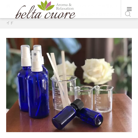
ホーム
ブログ一覧
アロマテラピー
,
アロマテラピー利用法
,
エッセン
シャルオイル（精油）
,
講座
猛暑を乗り切る夏のアロマテラピー利用ガ
イド