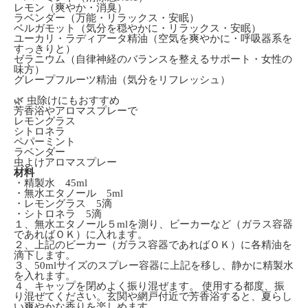
レモン（爽やか・消臭）
ラベンダー（万能・リラックス・安眠）
ベルガモット（気分を穏やかに・リラックス・安眠）
ユーカリ・ラディアータ精油
（空気を爽やかに・呼吸器系を
すっきりと）
ゼラニウム（自律神経のバランスを整えるサポート・女性の
味方）
グレープフルーツ精油
（気分をリフレッシュ）
🌿 虫除けにもおすすめ
芳香浴やアロマスプレーで
レモングラス
シトロネラ
ペパーミント
ラベンダー
虫よけアロマスプレー
材料
・精製水 45ml
・無水エタノール 5ml
・レモングラス 5滴
・シトロネラ 5滴
１、無水エタノール５mlを測り、ビーカーなど（ガラス容器
であればＯＫ）に入れます。
２、上記のビーカー（ガラス容器であればＯＫ）に各精油を
滴下します。
３、50mlサイズのスプレー容器に上記を移し、静かに精製水
を入れます。
４、キャップを閉めよく振り混ぜます。 使用する都度、振
り混ぜてください。玄関や網戸付近で芳香浴すると、夏らし
い爽やかな香りを楽しめます。