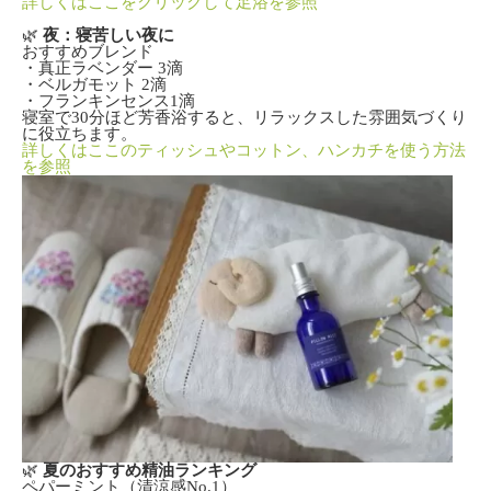
詳しくはここをクリックして足浴を参照
🌿
夜：寝苦しい夜に
おすすめブレンド
・真正ラベンダー 3滴
・ベルガモット
2滴
・フランキンセンス
1滴
寝室で30分ほど芳香浴すると、リラックスした雰囲気づくり
に役立ちます。
詳しくはここのティッシュやコットン、ハンカチを使う方法
を参照
🌿
夏のおすすめ精油ランキング
ペパーミント（清涼感No.1）