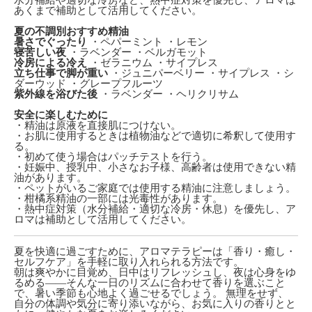
あくまで補助として活用してください。
夏の不調別おすすめ精油
暑さでぐったり
・ペパーミント ・レモン
寝苦しい夜
・ラベンダー ・ベルガモット
冷房による冷え
・ゼラニウム ・サイプレス
立ち仕事で脚が重い
・ジュニパーベリー ・サイプレス ・シ
ダーウッド ・グレープフルーツ
紫外線を浴びた後
・ラベンダー ・ヘリクリサム
安全に楽しむために
・精油は原液を直接肌につけない。
・お肌に使用するときは植物油などで適切に希釈して使用す
る。
・初めて使う場合はパッチテストを行う。
・妊娠中、授乳中、小さなお子様、高齢者は使用できない精
油があります。
・ペットがいるご家庭では使用する精油に注意しましょう。
・柑橘系精油の一部には光毒性があります。
・熱中症対策（水分補給・適切な冷房・休息）を優先し、ア
ロマは補助として活用してください。
夏を快適に過ごすために、アロマテラピーは「香り・癒し・
セルフケア」を手軽に取り入れられる方法です。
朝は爽やかに目覚め、日中はリフレッシュし、夜は心身をゆ
るめる――そんな一日のリズムに合わせて香りを選ぶこと
で、暑い季節も心地よく過ごせるでしょう。 無理をせず、
自分の体調や気分に寄り添いながら、お気に入りの香りとと