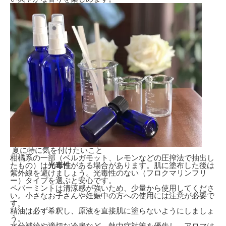
夏に特に気を付けたいこと
柑橘系の一部（ベルガモット、レモンなどの圧搾法で抽出し
たもの）は
光毒性
がある場合があります。肌に塗布した後は
紫外線を避けましょう。光毒性のない（フロクマリンフリ
ー）タイプを選ぶと安心です。
ペパーミントは清涼感が強いため、少量から使用してくださ
い。小さなお子さんや妊娠中の方への使用には注意が必要で
す。
精油は必ず希釈し、原液を直接肌に塗らないようにしましょ
う。
水分補給や適切な冷房など、熱中症対策を優先し、アロマは