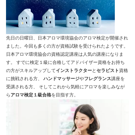
先日の日曜日、日本アロマ環境協会のアロマ検定が開催され
ました。今回も多くの方が資格試験を受けられたようです。
日本アロマ環境協会の資格認定講座は人気の講座になりま
す。 すでに検定１級に合格してアドバイザー資格をお持ち
の方がスキルアップして
インストラクター
と
セラピスト
資格
に挑戦される方、
ハンドマッサージ
や
フレグランス
講座を
受講される方、 そしてこれから気軽にアロマを楽しみなが
ら
アロマ検定１級合格
を目指す方。