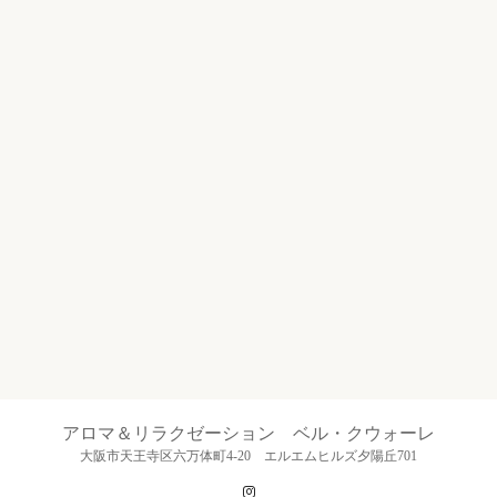
アロマ＆リラクゼーション ベル・クウォーレ
大阪市天王寺区六万体町4-20 エルエムヒルズ夕陽丘701
Instagram