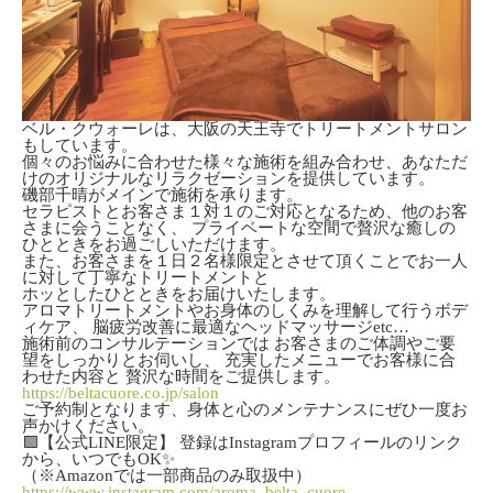
ベル・クウォーレは、大阪の天王寺でトリートメントサロン
もしています。
個々のお悩みに合わせた様々な施術を組み合わせ、あなただ
けのオリジナルなリラクゼーションを提供しています。
磯部千晴がメインで施術を承ります。
セラピストとお客さま１対１のご対応となるため、他のお客
さまに会うことなく、 プライベートな空間で贅沢な癒しの
ひとときをお過ごしいただけます。
また、お客さまを１日２名様限定とさせて頂くことでお一人
に対して丁寧なトリートメントと
ホッとしたひとときをお届けいたします。
アロマトリートメントやお身体のしくみを理解して行うボデ
ィケア、 脳疲労改善に最適なヘッドマッサージetc…
施術前のコンサルテーションでは お客さまのご体調やご要
望をしっかりとお伺いし、 充実したメニューでお客様に合
わせた内容と 贅沢な時間をご提供します。
https://beltacuore.co.jp/salon
ご予約制となります、身体と心のメンテナンスにぜひ一度お
声かけください。
🟩【公式LINE限定】 登録はInstagramプロフィールのリンク
から、いつでもOK✨
（※Amazonでは一部商品のみ取扱中）
https://www.instagram.com/aroma_belta_cuore