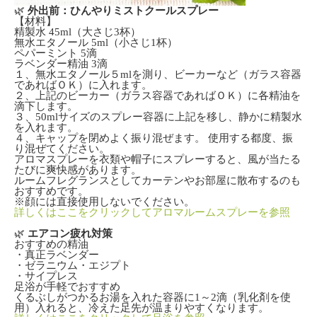
🌿
外出前：ひんやりミストクールスプレー
【材料】
精製水 45ml（大さじ3杯）
無水エタノール 5ml（小さじ1杯）
ペパーミント 5滴
ラベンダー精油
3滴
１、無水エタノール５mlを測り、ビーカーなど（ガラス容器
であればＯＫ）に入れます。
２、上記のビーカー（ガラス容器であればＯＫ）に各精油を
滴下します。
３、50mlサイズのスプレー容器に上記を移し、静かに精製水
を入れます。
４、キャップを閉めよく振り混ぜます。 使用する都度、振
り混ぜてください。
アロマスプレーを衣類や帽子にスプレーすると、風が当たる
たびに爽快感があります。
ルームフレグランスとしてカーテンやお部屋に散布するのも
おすすめです。
※顔には直接使用しないでください。
詳しくはここをクリックしてアロマルームスプレーを参照
🌿
エアコン疲れ対策
おすすめの精油
・真正ラベンダー
・ゼラニウム・エジプト
・サイプレス
足浴が手軽でおすすめ
くるぶしがつかるお湯を入れた容器に1～2滴（乳化剤を使
用）入れると、冷えた足先が温まりやすくなります。