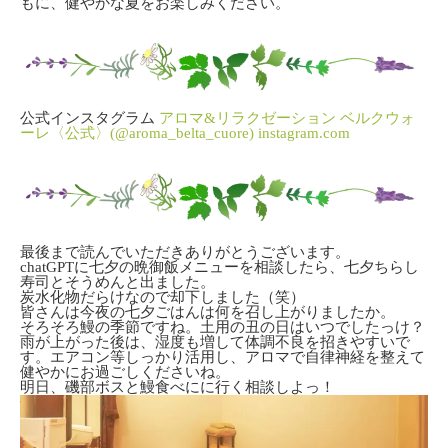
もに、健やかな夏をお楽しみください。
公式インスタグラム
アロマ&リラクゼーション ベルクウォ
ーレ〈公式〉(@aroma_belta_cuore)
instagram.com
最後まで読んでいただきありがとうございます。
chatGPTに七夕の晩御飯メニューを相談したら、七夕ちらし
寿司とそうめんと出ました。
炭水化物だらけなので却下しました（笑）
皆さんは今夜の七夕ごはんは何を召し上がりましたか。
そろそろ鰻の季節ですね。土用の丑の日はいつでしたっけ？
雨が上がった後は、湿度も増して体調不良を招きやすいで
す。エアコン等しっかり活用し、アロマで自律神経を整えて
健やかにお過ごしくださいね。
明日、磯部ボスと鰻食べにに行く相談しよっ！