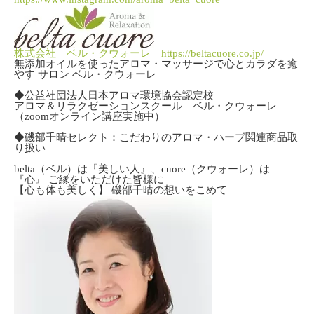
株式会社 ベル・クウォーレ https://beltacuore.co.jp/
無添加オイルを使ったアロマ・マッサージで心とカラダを癒
やす サロン ベル・クウォーレ
◆公益社団法人日本アロマ環境協会認定校
アロマ＆リラクゼーションスクール ベル・クウォーレ
（zoomオンライン講座実施中）
◆磯部千晴セレクト：こだわりのアロマ・ハーブ関連商品取
り扱い
belta（ベル）は『美しい人』、cuore（クウォーレ）は
『心』 ご縁をいただけた皆様に
【心も体も美しく】 磯部千晴の想いをこめて