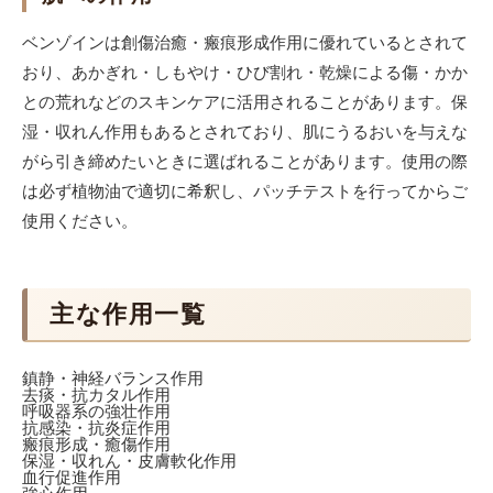
ベンゾインは創傷治癒・瘢痕形成作用に優れているとされて
おり、あかぎれ・しもやけ・ひび割れ・乾燥による傷・かか
との荒れなどのスキンケアに活用されることがあります。保
湿・収れん作用もあるとされており、肌にうるおいを与えな
がら引き締めたいときに選ばれることがあります。使用の際
は必ず植物油で適切に希釈し、パッチテストを行ってからご
使用ください。
主な作用一覧
鎮静・神経バランス作用
去痰・抗カタル作用
呼吸器系の強壮作用
抗感染・抗炎症作用
瘢痕形成・癒傷作用
保湿・収れん・皮膚軟化作用
血行促進作用