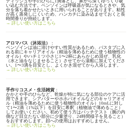
ティッシュや手のひらに1滴落とし、鼻から深くゆっくり吸
精油のブレンド
い込む方法です。ベンゾインは呼吸器が気になるときや、気
分を落ち着かせたいときに用いられることがあります。粘性
商品のご案内
が高く蒸発しにくいため、ハンカチに染み込ませておくと長
時間香りが持続します。
→ 詳しい使い方はこちら
アロマバス（沐浴法）
：
ベンゾインは油に溶けやすい性質があるため、バスタブに入
れる前にキャリアオイル（精油を薄めるために使う植物性の
オイル）やハチミツ小さじ1〜2杯にあらかじめ混ぜ、乳化
（水と油をなじませること）させてから湯船に加えてくださ
い。1〜3滴を目安とし、よくかき混ぜてから入浴します。
→ 詳しい使い方はこちら
手作りコスメ・生活雑貨
：
かかとや手のひらなど、乾燥が特に気になる部位のケアに活
用できます。シアバターやホホバオイルなどのキャリアオイ
ル（精油を薄めるために使う植物性のオイル）10mLに対し
て1〜2滴（1%以下）を目安に希釈（植物油で薄めること）
してお使いください。初めて使う方はパッチテスト（腕の内
側など目立たない部分に少量塗り、24時間様子を見ること）
をおすすめします。顔への使用はおすすめしません。
→ 詳しい使い方はこちら