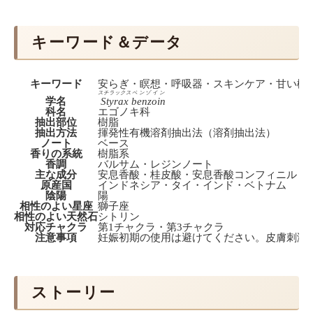
キーワード＆データ
キーワード
安らぎ・瞑想・呼吸器・スキンケア・甘い樹
スチラックス
ベンゾイン
学名
Styrax
benzoin
科名
エゴノキ科
抽出部位
樹脂
抽出方法
揮発性有機溶剤抽出法（溶剤抽出法）
ノート
ベース
香りの系統
樹脂系
香調
バルサム・レジンノート
主な成分
安息香酸・桂皮酸・安息香酸コンフィニル・
原産国
インドネシア・タイ・インド・ベトナム
陰陽
陽
相性のよい星座
獅子座
相性のよい天然石
シトリン
対応チャクラ
第1チャクラ・第3チャクラ
注意事項
妊娠初期の使用は避けてください。皮膚刺激
ストーリー