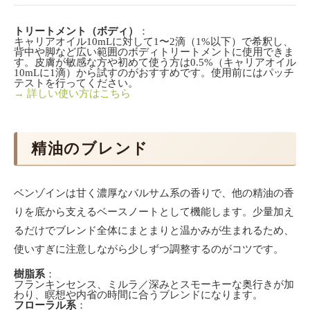
トリートメント（ボディ）
：
キャリアオイル10mLに対して1〜2滴（1%以下）で希釈し、
背中や脚など広い範囲のボディトリートメントに使用できま
す。皮膚が敏感な方や初めて使う方は0.5%（キャリアオイル
10mLに1滴）から試すのがおすすめです。使用前にはパッチ
テストを行ってください。
→ 詳しい使い方はこちら
精油のブレンド
ベンゾインは甘く濃厚なバルサム系の香りで、他の精油の香
りを底から支えるベースノートとして機能します。少量加え
るだけでブレンド全体にまとまりと温かみが生まれるため、
使いすぎに注意しながら少しずつ調整するのがコツです。
樹脂系
：
フランキンセンス、ミルラ／深みとスモーキーな奥行きが加
わり、瞑想や内省の時間に合うブレンドになります。
フローラル系
：