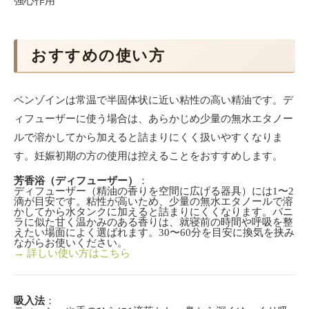
強心作用
おすすめの使い方
ベンゾインは常温で半固体状に近い粘性の高い精油です。デ
ィフューザーに使う場合は、あらかじめ少量の無水エタノー
ルで溶かしてから加えると詰まりにくく扱いやすくなりま
す。妊娠初期の方の使用は控えることをおすすめします。
芳香浴（ディフューザー）
：
キーワード＆データ
ディフューザー（精油の香りを空間に広げる器具）には1〜2
滴が目安です。粘性が高いため、少量の無水エタノールで溶
ストーリー
かしてから水タンクに加えると詰まりにくくなります。バニ
植物の特徴
ラに似た甘く温かみのある香りは、就寝前の時間や呼吸を整
効果・効能
えたい場面によく選ばれます。30〜60分を目安に換気を挟み
ながらお使いください。
→ 詳しい使い方はこちら
心への作用
体への作用
肌への作用
主な作用一覧
吸入法
：
おすすめの使い方