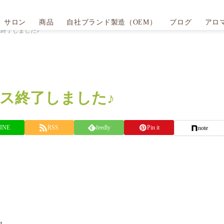
サロン
商品
自社ブランド製造（OEM）
ブログ
アロ
終了しました♪
ス終了しました♪
INE
RSS
feedly
Pin it
note