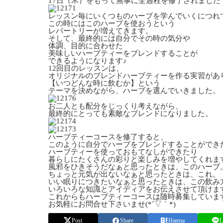
17日（木）をもって無事に全過程を修了されました
レッスン毎にいくつものハーブを学んでいくにつれ
この時にはこのハーブを使おうという
レパートリーが増えてきます。
そして、最終的には自分でその時の気分や
体調、目的に合わせた
美味しいハーブティーをブレンドすることが
できるようになります♪
12回目のレッスンは、
オリジナルのブレンドハーブティーを作る実習があ
【いつどんな時に飲むか】という
テーマを決めながら、ハーブを選んでいきました。
お二人とも配分をじっくり考えながら、
最終的にとっても素敵なブレンドになりました。
ハーブティーコースを修了すると、
このように自分でハーブをブレンドすることができ
ハーブティーを使っておもてなしができたり
暮らしにたくさんの彩りと楽しみを増やしてくれま
風邪をひきそうだなぁと思ったときは、このハーブ
ちょっと元気が出ないなぁと思ったときは、これ。
いい眠りにつきたいなぁと思ったときは、この飲み
いろいろな知識とアイディアをお伝えさせて頂けま
これからもハーブティーコースは随時募集していま
お気軽にお問合せ下さいませ(*´▽｀*)
Post
Share
Hatena
L