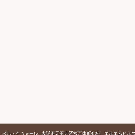
 ベル・クウォーレ
大阪市天王寺区六万体町4-20 エルエムヒルズ