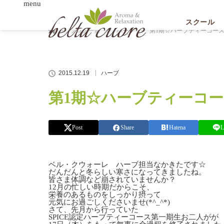
menu
ホーム
スクール
ブログ一覧
ハーブ
第1期☆ハーブティーコース
2015.12.19
ハーブ
第1期☆ハーブティーコー
Post
Share
Hatena
L
ベル・クウォーレ ハーブ担当なかきたです☆
だんだんと冬らしい寒さになってきましたね。
皆さま体調など崩されていませんか？
12月の忙しい時期だからこそ、
栄養のあるものをしっかり摂って
元気にお過ごしくださいませ(*^_^*)
さて、先月から行っていた
SPICE認定ハーブティーコース第一期生お二人がが