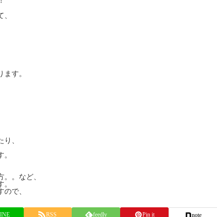
！
て、
ります。
たり、
す。
。
方。。など、
す。
すので、
INE
RSS
feedly
Pin it
note