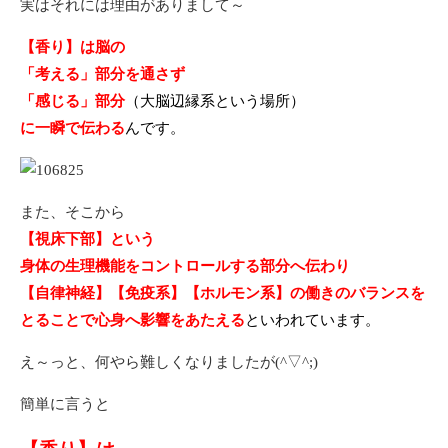
実はそれには理由がありまして～
【香り】は脳の
「考える」部分を通さず
「感じる」部分
（大脳辺縁系という場所）
に一瞬で伝わる
んです。
また、そこから
【視床下部】という
身体の生理機能をコントロールする部分へ伝わり
【自律神経】【免疫系】【ホルモン系】の働きのバランスを
とることで心身へ影響をあたえる
といわ
れています。
え～っと、何やら難しくなりましたが(^▽^;)
簡単に言うと