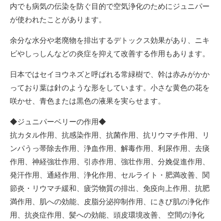
内でも病気の伝染を防ぐ目的で空気浄化のためにジュニパー
が使われたことがあります。
余分な水分や老廃物を排出するデトックス効果があり、ニキ
ビやしっしんなどの炎症を抑えて改善する作用もあります。
日本ではセイヨウネズと呼ばれる常緑樹で、幹は赤みがかか
っており葉は針のような形をしています。小さな黄色の花を
咲かせ、青色または黒色の液果を実らせます。
◆ジュニパーベリーの作用◆
抗カタル作用、抗感染作用、抗菌作用、抗リウマチ作用、リ
ンパうっ帯除去作用、浄血作用、解毒作用、利尿作用、去痰
作用、神経強壮作用、引赤作用、強壮作用、分娩促進作用、
発汗作用、通経作用、浄化作用、セルライト・肥満改善、関
節炎・リウマチ緩和、疲労物質の排出、免疫向上作用、抗肥
満作用、肌への効能、皮脂分泌抑制作用、にきび肌の浄化作
用、抗炎症作用、髪への効能、頭皮環境改善、 空間の浄化