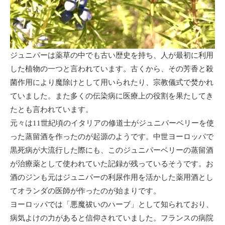
ジュニパーは薬草の中でも古い歴史を持ち、人が最初に利用
した植物の一つと言われています。古くから、その芳香と殺
菌作用により魔除けとして用いられたり、宗教儀式で焚かれ
ていました。また多くの伝染病に医療上の役割を果たしてき
たとも言われています。
元々は11世紀頃のイタリアの修道士がジュニパーベリーを使
った蒸留酒を作ったのが起源のようです。中世ヨーロッパで
黒死病が大流行した際にも、このジュニパーベリーの蒸留酒
が治療薬として使われていた記録が残っているそうです。お
酒のジンも元はジュニパーの利尿作用を活かした薬用酒とし
てオランダの医師が作ったのが始まりです。
ヨーロッパでは「悪魔祓いのハーブ」として知られており、
病気よけの力があると信仰されていました。フランスの病院