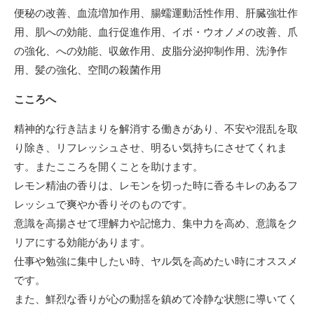
便秘の改善、血流増加作用、腸蠕運動活性作用、肝臓強壮作
用、肌への効能、血行促進作用、イボ・ウオノメの改善、爪
の強化、への効能、収斂作用、皮脂分泌抑制作用、洗浄作
用、髪の強化、空間の殺菌作用
こころへ
精神的な行き詰まりを解消する働きがあり、不安や混乱を取
り除き、リフレッシュさせ、明るい気持ちにさせてくれま
す。またこころを開くことを助けます。
レモン精油の香りは、レモンを切った時に香るキレのあるフ
レッシュで爽やか香りそのものです。
意識を高揚させて理解力や記憶力、集中力を高め、意識をク
リアにする効能があります。
仕事や勉強に集中したい時、ヤル気を高めたい時にオススメ
です。
また、鮮烈な香りが心の動揺を鎮めて冷静な状態に導いてく