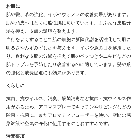
お肌に
肌や髪、爪の強化、イボやウオノメの改善効果があります。
肌や頭皮へはとくに脂性肌に向いています。よぶんな皮脂分
泌を抑え、皮膚の環境を整えます。
血行をよくすることで肌の細胞の新陳代謝を活性化して肌に
明るさやみずみずしさを与えます。イボや魚の目を解消した
り、過剰な皮脂の分泌を抑えて肌のベタつきやニキビなどの
肌トラブルを予防したり改善するのに適しています。髪や爪
の強化と成長促進にも効果があります。
くらしに
抗菌、抗ウイルス、消臭、殺菌消毒など抗菌・抗ウイルス作
用があるため、アロマスプレーでキッチンやリビングなどの
除菌・抗菌に。またアロマディフューザーを使い、空間の感
染対策や空気の浄化に使用するのもおすすめです。
注意事項