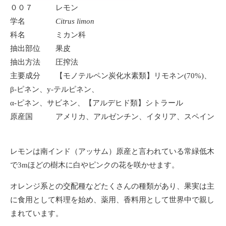
００７ レモン
学名
Citrus limon
科名 ミカン科
抽出部位 果皮
抽出方法 圧搾法
主要成分 【モノテルペン炭化水素類】リモネン(70%)、
β-ピネン、y-テルピネン、
α-ピネン、サビネン、【アルデヒド類】シトラール
原産国 アメリカ、アルゼンチン、イタリア、スペイン
レモンは南インド（アッサム）原産と言われている常緑低木
で3mほどの樹木に白やピンクの花を咲かせます。
オレンジ系との交配種などたくさんの種類があり、果実は主
に食用として料理を始め、薬用、香料用として世界中で親し
まれています。