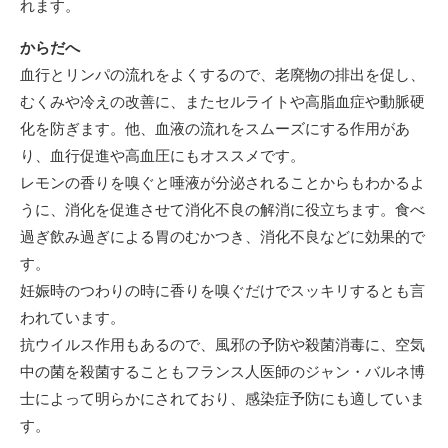
れます。
からだへ
血行とリンパの流れをよくするので、老廃物の排出を促し、
むくみや冷えの改善に、またセルライトや高脂血症や動脈硬
化を防ぎます。他、血液の流れをスムーズにする作用があ
り、血行促進や高血圧にもオススメです。
レモンの香りを嗅ぐと唾液が分泌されることからもわかるよ
うに、消化を促進させて消化不良の解消に役立ちます。食べ
過ぎ飲み過ぎによる胃のむかつき、消化不良などに効果的で
す。
妊娠時のつわりの時に香りを嗅ぐだけでスッキリするとも言
われています。
抗ウイルス作用もあるので、風邪の予防や殺菌消毒に、空気
中の菌を殺菌することもフランス人医師のジャン・バルネ博
士によって明らかにされており、感染症予防にも適していま
す。