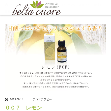
ホーム
ブログ一覧
アロマテラピー
,
エッセンシャルオイル（精油）
,
柑橘系
,
精油紹介
００７ レモン
2023.08.14
アロマテラピー
００７ レモン