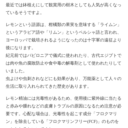
最近では鉢植えにして観賞用の樹木としても人気が高くなっ
ているそうですよ。
レモンという語源は、柑橘類の果実を意味する「ライムン」
というアラビア語や「リムン」というペルシャ語と言われ、
ヨーロッパで栽培されるようになったのは十字軍の遠征より
後になります。
紀元前ではバビロニアで儀式に使われたり、古代エジプトで
は肉や魚の腐敗防止や食中毒の解毒剤として使われたりして
いました。
虫よけや虫刺されなどにも効果があり、万能薬として人々の
生活に取り入れられてきた歴史があります。
レモン精油には光毒性があるため、使用後に紫外線に当たる
と赤みや腫れなどの皮膚トラブルの原因になるため注意が必
要です。心配な場合は、光毒性を起こす成分「フロクマリ
ン」を除去している「フロクマリンフリー(FCF)」のものを