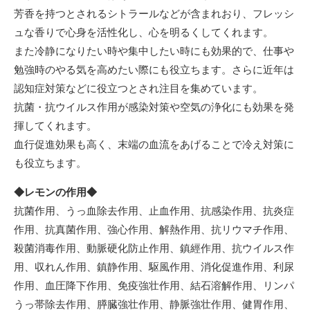
芳香を持つとされるシトラールなどが含まれおり、フレッシ
ュな香りで心身を活性化し、心を明るくしてくれます。
また冷静になりたい時や集中したい時にも効果的で、仕事や
勉強時のやる気を高めたい際にも役立ちます。さらに近年は
認知症対策などに役立つとされ注目を集めています。
抗菌・抗ウイルス作用が感染対策や空気の浄化にも効果を発
揮してくれます。
血行促進効果も高く、末端の血流をあげることで冷え対策に
も役立ちます。
◆レモンの作用◆
抗菌作用、うっ血除去作用、止血作用、抗感染作用、抗炎症
作用、抗真菌作用、強心作用、解熱作用、抗リウマチ作用、
殺菌消毒作用、動脈硬化防止作用、鎮經作用、抗ウイルス作
用、収れん作用、鎮静作用、駆風作用、消化促進作用、利尿
作用、血圧降下作用、免疫強壮作用、結石溶解作用、リンパ
うっ帯除去作用、膵臓強壮作用、静脈強壮作用、健胃作用、