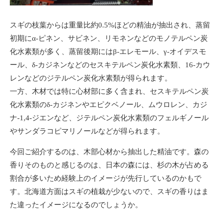
スギの枝葉からは重量比約0.5%ほどの精油が抽出され、蒸留
初期にα-ピネン、サビネン、リモネンなどのモノテルペン炭
化水素類が多く、蒸留後期にはβ-エレモール、γ-オイデスモ
ール、δ-カジネンなどのセスキテルペン炭化水素類、16-カウ
レンなどのジテルペン炭化水素類が得られます。
一方、木材では特に心材部に多く含まれ、セスキテルペン炭
化水素類のδ-カジネンやエピクベノール、ムウロレン、カジ
ナ-1,4-ジエンなど、ジテルペン炭化水素類のフェルギノール
やサンダラコピマリノールなどが得られます。
今回ご紹介するのは、木部心材から抽出した精油です。森の
香りそのものと感じるのは、日本の森には、杉の木が占める
割合が多いため経験上のイメージが先行しているのかもで
す。北海道方面はスギの植栽が少ないので、スギの香りはま
た違ったイメージになるのでしょうか。