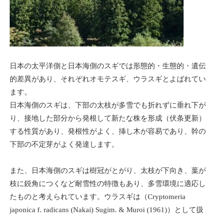
日本の太平洋側と日本海側のスギでは形態的・生態的・遺伝
的差異があり、それぞれオモテスギ、ウラスギとよばれてい
ます。
日本海側のスギは、下部の太枝が多雪でも折れずに垂れ下が
り、接地した部分から発根して新たな株を形成（伏条更新）
する性質があり、発根性がよく、挿し木が容易であり、幹の
下部の不定芽がよく発達します。
また、日本海側のスギは樹冠がとがり、太枝が下向き、葉が
枝に鋭角につくなど耐雪性の特徴もあり、多雪環境に適応し
たものと考えられています。ウラスギは（Cryptomeria
japonica f. radicans (Nakai) Sugim. & Muroi (1961)）として扱