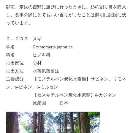
以前、奈良の吉野に遊びに行ったときに、杉の割り箸を購入
し、食事の際にとてもいい香りがしたことは鮮明に記憶に残
っています。
２－０３９ スギ
学名 Cryptomeria japonica
科名 ヒノキ科
抽出部位 心材
抽出方法 水蒸気蒸留法
主要成分 【モノテルペン炭化水素類】サビネン、リモネ
ン、α-ピネン、β-ミルセン
【セスキテルペン炭化水素類】δ-カジネン
原産国 日本