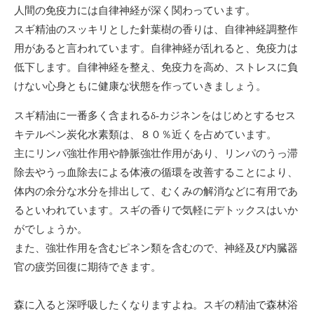
人間の免疫力には自律神経が深く関わっています。
スギ精油のスッキリとした針葉樹の香りは、自律神経調整作
用があると言われています。自律神経が乱れると、免疫力は
低下します。自律神経を整え、免疫力を高め、ストレスに負
けない心身ともに健康な状態を作っていきましょう。
スギ精油に一番多く含まれるδ-カジネンをはじめとするセス
キテルペン炭化水素類は、８０％近くを占めています。
主にリンパ強壮作用や静脈強壮作用があり、リンパのうっ滞
除去やうっ血除去による体液の循環を改善することにより、
体内の余分な水分を排出して、むくみの解消などに有用であ
るといわれています。スギの香りで気軽にデトックスはいか
がでしょうか。
また、強壮作用を含むピネン類を含むので、神経及び内臓器
官の疲労回復に期待できます。
森に入ると深呼吸したくなりますよね。スギの精油で森林浴