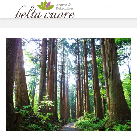
ホーム
ブログ一覧
アロマテラピー
,
アロマテラピー利用法
,
ウッド系
,
エッセンシャルオイル（精油）
,
未分類
,
精油紹介
精油紹介ver.Ⅱ スギ