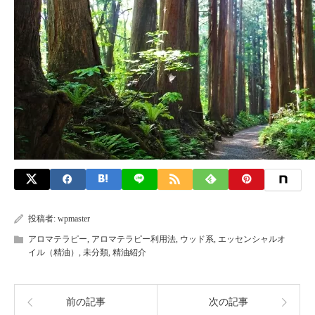
投稿者:
wpmaster
アロマテラピー
,
アロマテラピー利用法
,
ウッド系
,
エッセンシャルオ
イル（精油）
,
未分類
,
精油紹介
前の記事
次の記事