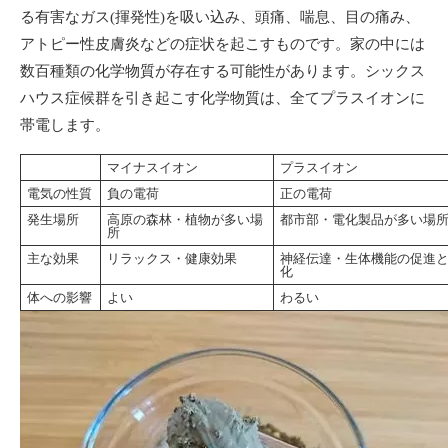
る有害なガス(揮発性)を吸い込み、頭痛、喘息、目の痛み、
アトピー性皮膚炎などの症状を起こすものです。家の中には
数百種類の化学物質が存在する可能性があります。シックス
ハウス症候群を引き起こす化学物質は、全てプラスイオンに
帯電します。
マイナスイオン
プラスイオン
電気の性質
負の電荷
正の電荷
発生場所
高原の森林・植物が多い場
都市部・電化製品が多い場
所
主な効果
リラックス・健康効果
神経伝達・生体機能の促進
化
体への影響
よい
わるい