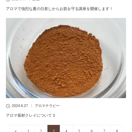
アロマで強烈な夏の日差しからお肌を守る講座を開催します！
2024.6.27
アロマテラピー
アロマ基材クレイについて３
«
1
2
3
4
5
6
7
8