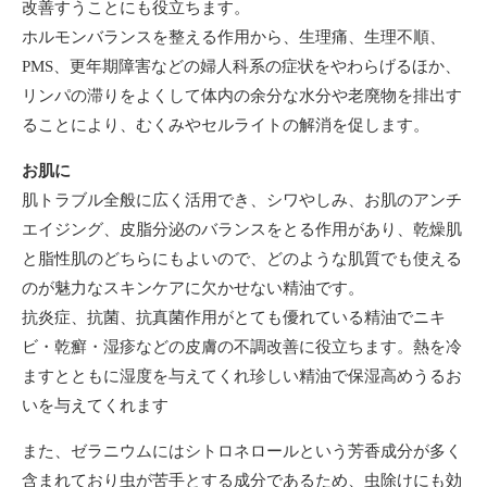
改善すうことにも役立ちます。
ホルモンバランスを整える作用から、生理痛、生理不順、
PMS、更年期障害などの婦人科系の症状をやわらげるほか、
リンパの滞りをよくして体内の余分な水分や老廃物を排出す
ることにより、むくみやセルライトの解消を促します。
お肌に
肌トラブル全般に広く活用でき、シワやしみ、お肌のアンチ
エイジング、皮脂分泌のバランスをとる作用があり、乾燥肌
と脂性肌のどちらにもよいので、どのような肌質でも使える
のが魅力なスキンケアに欠かせない精油です。
抗炎症、抗菌、抗真菌作用がとても優れている精油でニキ
ビ・乾癬・湿疹などの皮膚の不調改善に役立ちます。熱を冷
ますとともに湿度を与えてくれ珍しい精油で保湿高めうるお
いを与えてくれます
また、ゼラニウムにはシトロネロールという芳香成分が多く
含まれており虫が苦手とする成分であるため、虫除けにも効