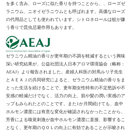
を多く含み、ローズに似た香りを持つことから、、ローズゼ
ラニウム、ニオイゼラニウムとも呼ばれます。高価なローズ
の代用品としても使われています。シトロネロールは蚊が嫌
う香りで昆虫忌避作用もあります。
ゼラニウム精油の香りが更年期の不調を軽減するという興味
深い研究結果が、公益社団法人日本アロマ環境協会（略称：
AEAJ）より報告されました。産婦人科医の対馬ルリ子先生
とＡＥＡＪの共同研究によると、ゼラニウム精油の香りをま
とった生活を続けることで、更年期女性特有の不定愁訴や不
安感の軽減だけでなく、活力の向上、肌や髪の潤い実感のア
ップもみられたとのことです。また1か月間続けても、血中
ホルモン濃度には有意な変化が確認されなかったことから、
芳香による嗅覚刺激が血中ホルモン濃度に直接、影響するこ
となく、更年期のＱＯＬの向上に有効であることが示唆され