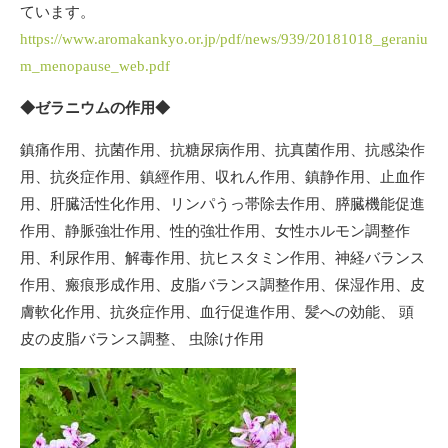
ています。
https://www.aromakankyo.or.jp/pdf/news/939/20181018_geraniu
m_menopause_web.pdf
◆ゼラニウムの作用◆
鎮痛作用、抗菌作用、抗糖尿病作用、抗真菌作用、抗感染作
用、抗炎症作用、鎮經作用、収れん作用、鎮静作用、止血作
用、肝臓活性化作用、リンパうっ帯除去作用、膵臓機能促進
作用、静脈強壮作用、性的強壮作用、女性ホルモン調整作
用、利尿作用、解毒作用、抗ヒスタミン作用、神経バランス
作用、瘢痕形成作用、皮脂バランス調整作用、保湿作用、皮
膚軟化作用、抗炎症作用、血行促進作用、髪への効能、 頭
皮の皮脂バランス調整、 虫除け作用