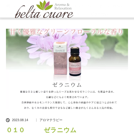
ホーム
ブログ一覧
アロマテラピー
,
エッセンシャルオイル（精油）
,
ハーブ系
,
フローラル系
,
精油紹介
０１０ ゼラニウム
2023.08.14
アロマテラピー
０１０ ゼラニウム